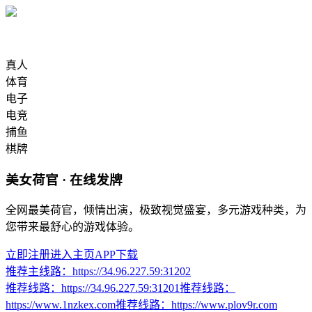
真人
体育
电子
电竞
捕鱼
棋牌
美女荷官 · 在线发牌
全网最美荷官，倾情出演，极致视觉盛宴，多元游戏种类，为
您带来最舒心的游戏体验。
立即注册
进入主页
APP下载
推荐主线路：
https://34.96.227.59:31202
推荐线路：
https://34.96.227.59:31201
推荐线路：
https://www.1nzkex.com
推荐线路：
https://www.plov9r.com