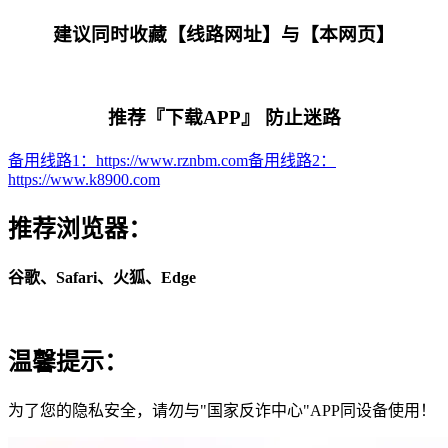
建议同时收藏【线路网址】与【本网页】
推荐『下载APP』 防止迷路
备用线路
1
：
https://www.rznbm.com
备用线路
2
：
https://www.k8900.com
推荐浏览器：
谷歌、Safari、火狐、Edge
温馨提示：
为了您的隐私安全，请勿与"国家反诈中心"APP同设备使用！