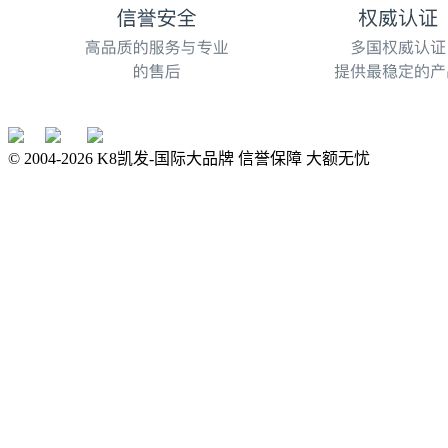
© 2004-
2026
K8凯发-国际大品牌 信誉保障 大额无忧