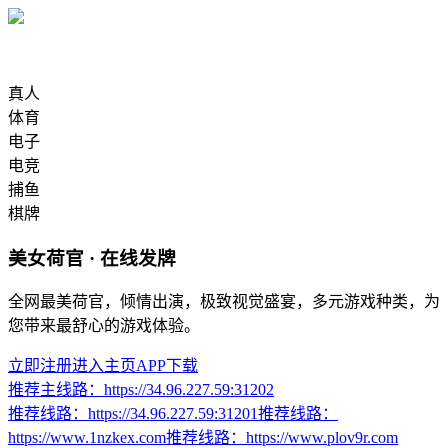
真人
体育
电子
电竞
捕鱼
棋牌
美女荷官 · 在线发牌
全网最美荷官，倾情出演，极致视觉盛宴，多元游戏种类，为
您带来最舒心的游戏体验。
立即注册
进入主页
APP下载
推荐主线路：
https://34.96.227.59:31202
推荐线路：
https://34.96.227.59:31201
推荐线路：
https://www.1nzkex.com
推荐线路：
https://www.plov9r.com