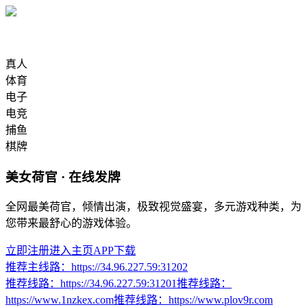
真人
体育
电子
电竞
捕鱼
棋牌
美女荷官 · 在线发牌
全网最美荷官，倾情出演，极致视觉盛宴，多元游戏种类，为
您带来最舒心的游戏体验。
立即注册
进入主页
APP下载
推荐主线路：
https://34.96.227.59:31202
推荐线路：
https://34.96.227.59:31201
推荐线路：
https://www.1nzkex.com
推荐线路：
https://www.plov9r.com