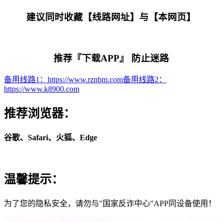
建议同时收藏【线路网址】与【本网页】
推荐『下载APP』 防止迷路
备用线路
1
：
https://www.rznbm.com
备用线路
2
：
https://www.k8900.com
推荐浏览器：
谷歌、Safari、火狐、Edge
温馨提示：
为了您的隐私安全，请勿与"国家反诈中心"APP同设备使用！