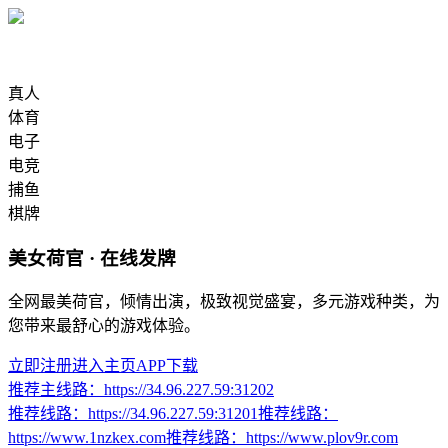
真人
体育
电子
电竞
捕鱼
棋牌
美女荷官 · 在线发牌
全网最美荷官，倾情出演，极致视觉盛宴，多元游戏种类，为
您带来最舒心的游戏体验。
立即注册
进入主页
APP下载
推荐主线路：
https://34.96.227.59:31202
推荐线路：
https://34.96.227.59:31201
推荐线路：
https://www.1nzkex.com
推荐线路：
https://www.plov9r.com