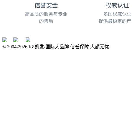
© 2004-
2026
K8凯发-国际大品牌 信誉保障 大额无忧