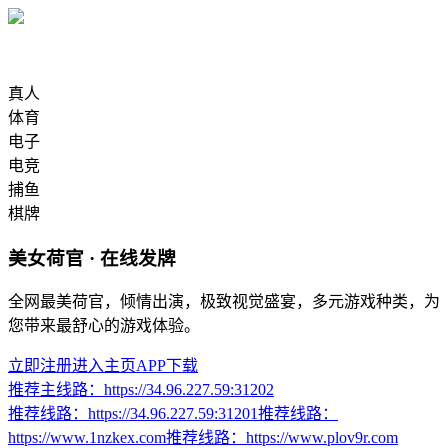
真人
体育
电子
电竞
捕鱼
棋牌
美女荷官 · 在线发牌
全网最美荷官，倾情出演，极致视觉盛宴，多元游戏种类，为
您带来最舒心的游戏体验。
立即注册
进入主页
APP下载
推荐主线路：
https://34.96.227.59:31202
推荐线路：
https://34.96.227.59:31201
推荐线路：
https://www.1nzkex.com
推荐线路：
https://www.plov9r.com